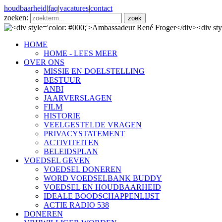
houdbaarheid
|
faq
|
vacatures
|
contact
zoeken:
HOME
HOME - LEES MEER
OVER ONS
MISSIE EN DOELSTELLING
BESTUUR
ANBI
JAARVERSLAGEN
FILM
HISTORIE
VEELGESTELDE VRAGEN
PRIVACYSTATEMENT
ACTIVITEITEN
BELEIDSPLAN
VOEDSEL GEVEN
VOEDSEL DONEREN
WORD VOEDSELBANK BUDDY
VOEDSEL EN HOUDBAARHEID
IDEALE BOODSCHAPPENLIJST
ACTIE RADIO 538
DONEREN