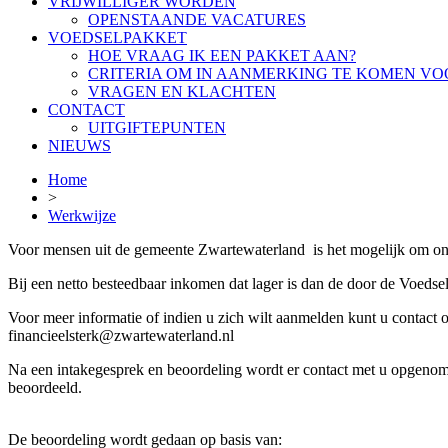
VRIJWILLIGER WORDEN
OPENSTAANDE VACATURES
VOEDSELPAKKET
HOE VRAAG IK EEN PAKKET AAN?
CRITERIA OM IN AANMERKING TE KOMEN VO
VRAGEN EN KLACHTEN
CONTACT
UITGIFTEPUNTEN
NIEUWS
Home
>
Werkwijze
Voor mensen uit de gemeente Zwartewaterland is het mogelijk om on
Bij een netto besteedbaar inkomen dat lager is dan de door de Voeds
Voor meer informatie of indien u zich wilt aanmelden kunt u contac
financieelsterk@zwartewaterland.nl
Na een intakegesprek en beoordeling wordt er contact met u opgenom
beoordeeld.
De beoordeling wordt gedaan op basis van: