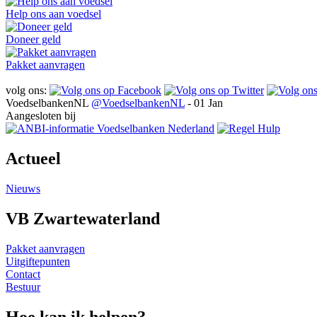
Help ons aan voedsel
Doneer geld
Pakket aanvragen
volg ons:
VoedselbankenNL
@VoedselbankenNL
- 01 Jan
Aangesloten bij
Actueel
Nieuws
VB Zwartewaterland
Pakket aanvragen
Uitgiftepunten
Contact
Bestuur
Hoe kan ik helpen?